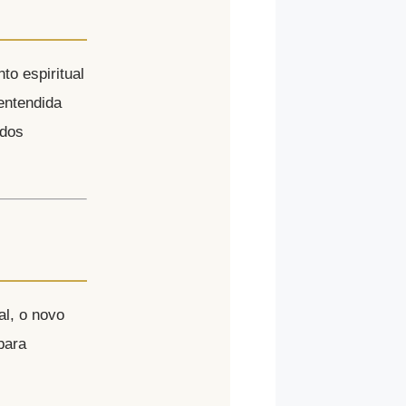
o espiritual
entendida
 dos
al, o novo
para