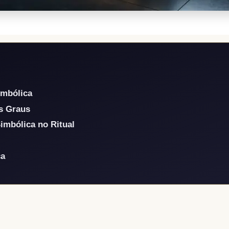
imbólica
os Graus
imbólica no Ritual
ca