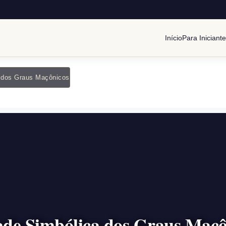
Início
Para Iniciant
 dos Graus Maçônicos
ade Simbólica dos Graus Maçô