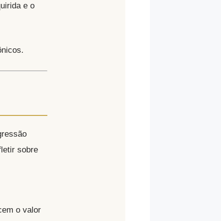
irida e o
ônicos.
gressão
etir sobre
cem o valor