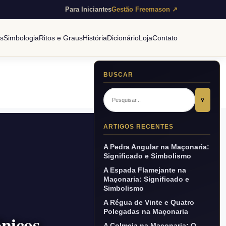
Para Iniciantes
Gestão Freemason ↗
es
Simbologia
Ritos e Graus
História
Dicionário
Loja
Contato
BUSCAR
⚲
ARTIGOS RECENTES
A Pedra Angular na Maçonaria:
Significado e Simbolismo
A Espada Flamejante na
Maçonaria: Significado e
Simbolismo
A Régua de Vinte e Quatro
Polegadas na Maçonaria
nicos
A Colmeia na Maçonaria: O