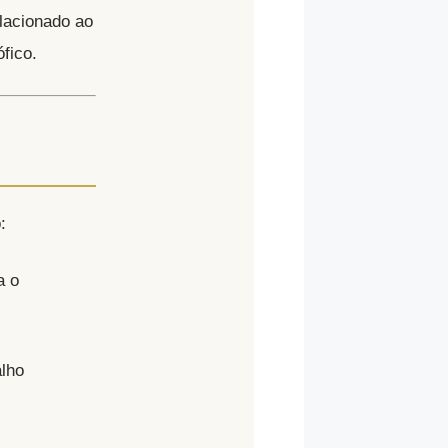
lacionado ao
ico.​
:
a o
alho