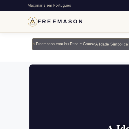
Maçonaria em Português
FREEMASON
Freemason.com.br
>
Ritos e Graus
>
A Idade Simbólica
A Id