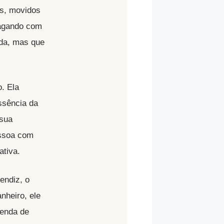
os, movidos
pagando com
ida, mas que
. Ela
ssência da
 sua
essoa com
ativa.
endiz, o
nheiro, ele
lenda de