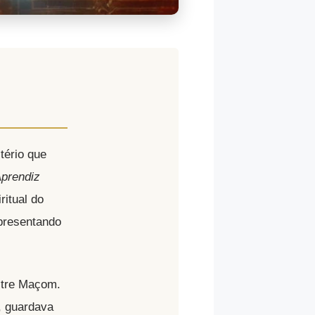
tério que
Aprendiz
ritual do
presentando
stre Maçom.
, guardava