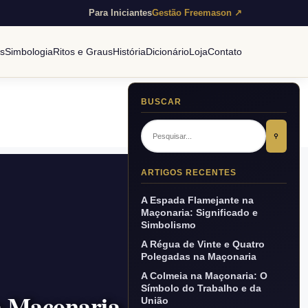
Para Iniciantes
Gestão Freemason ↗
es
Simbologia
Ritos e Graus
História
Dicionário
Loja
Contato
BUSCAR
⚲
ARTIGOS RECENTES
A Espada Flamejante na
Maçonaria: Significado e
Simbolismo
A Régua de Vinte e Quatro
Polegadas na Maçonaria
A Colmeia na Maçonaria: O
Símbolo do Trabalho e da
a Maçonaria
União