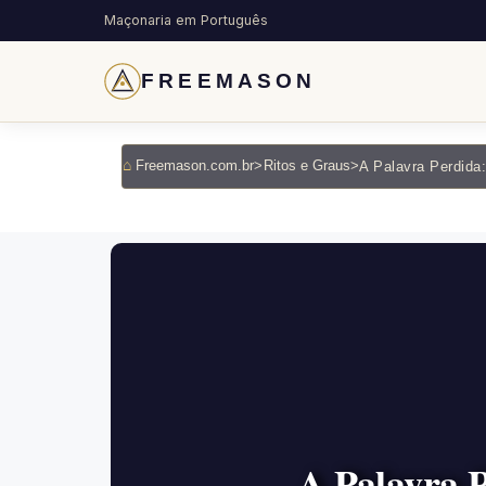
Maçonaria em Português
FREEMASON
Freemason.com.br
>
Ritos e Graus
>
A Palavra 