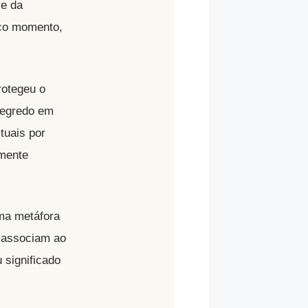
 e da
ico momento,
rotegeu o
segredo em
tuais por
amente
ma metáfora
a associam ao
 significado