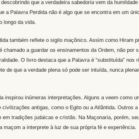
 descobrindo que a verdadeira sabedoria vem da humildade
que a Palavra Perdida não é algo que se encontra em um ún
o longo da vida.
dida também reflete o sigilo maçônico. Assim como Hiram p
 é chamado a guardar os ensinamentos da Ordem, não por 
alidade. O livro destaca que a Palavra é “substituída” nos ri
te de que a verdade plena só pode ser intuída, nunca plen
da inspirou inúmeras interpretações. Alguns a veem como u
 civilizações antigas, como o Egito ou a Atlântida. Outros 
m tradições judaicas e cristãs. Na Maçonaria, porém, seu
a maçom a interprete à luz de sua própria fé e experiência.