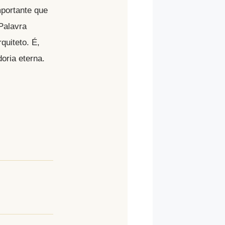
mportante que
Palavra
quiteto. É,
oria eterna.