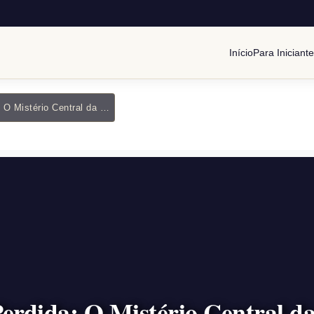
Início
Para Iniciant
A Palavra Perdida: O Mistério Central da Maçonaria
Perdida: O Mistério Central d