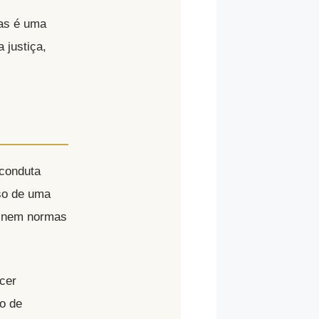
tas é uma
 justiça,
conduta
sso de uma
finem normas
cer
o de