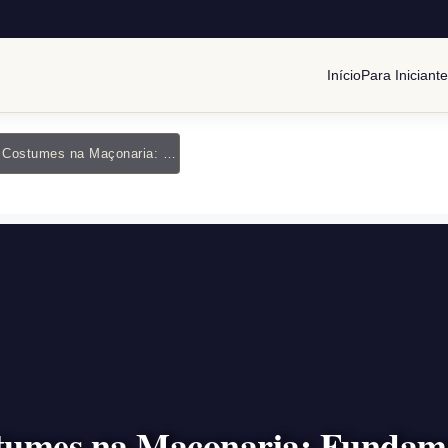
Início
Para Iniciant
Livre e de Bons Costumes na Maçonaria: Fundamentos de Um Maçom
ostumes na Maçonaria: Funda