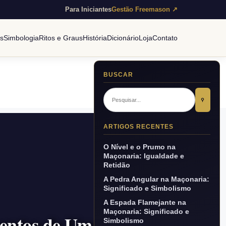
Para Iniciantes
Gestão Freemason ↗
es
Simbologia
Ritos e Graus
História
Dicionário
Loja
Contato
BUSCAR
⚲
ARTIGOS RECENTES
O Nível e o Prumo na
Maçonaria: Igualdade e
Retidão
A Pedra Angular na Maçonaria:
Significado e Simbolismo
A Espada Flamejante na
Maçonaria: Significado e
mentos de Um Maçom
Simbolismo