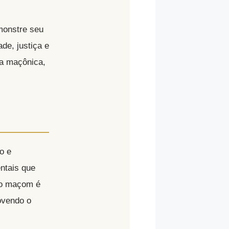
monstre seu
de, justiça e
da maçônica,
o e
ntais que
 o maçom é
ovendo o