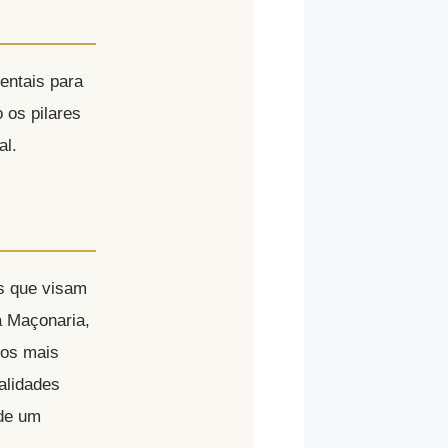
entais para
os pilares
al.
s que visam
a Maçonaria,
tos mais
alidades
 de um