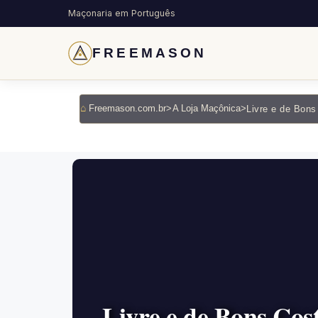
Maçonaria em Português
FREEMASON
Freemason.com.br
>
A Loja Maçônica
>
Livre e de Bons C