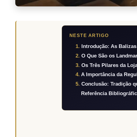
NESTE ARTIGO
Introdução: As Balizas
O Que São os Landma
Os Três Pilares da Loja
A Importância da Regu
Conclusão: Tradição q
Referência Bibliográfi