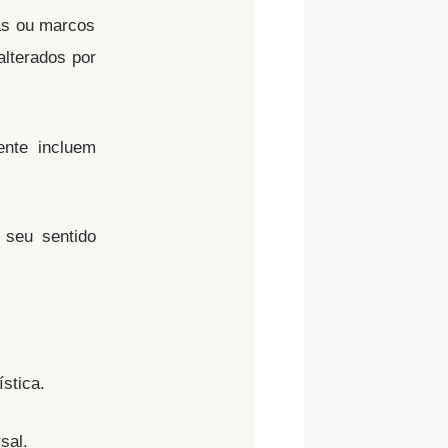
as ou marcos
alterados por
ente incluem
 seu sentido
stica.
sal.