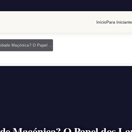
Início
Para Iniciant
O que é Regularidade Maçónica? O Papel dos Landmarks na Ordem
ade Maçónica? O Papel dos 