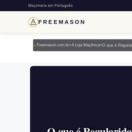
Maçonaria em Português
FREEMASON
Freemason.com.br
>
A Loja Maçônica
>
O que é Regularid