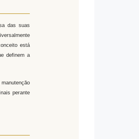
osa das suas
iversalmente
conceito está
ue definem a
 a manutenção
nais perante