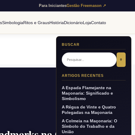
Para Iniciantes
Gestão Freemason ↗
es
Simbologia
Ritos e Graus
História
Dicionário
Loja
Contato
BUSCAR
⚲
ARTIGOS RECENTES
A Espada Flamejante na
Maçonaria: Significado e
Simbolismo
A Régua de Vinte e Quatro
Polegadas na Maçonaria
A Colmeia na Maçonaria: O
Símbolo do Trabalho e da
Landmarks na Ordem
União