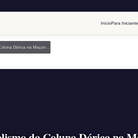
Início
Para Iniciant
O Simbolismo da Coluna Dórica na Maçonaria
lismo da Coluna Dórica na M