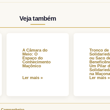
Veja também
A Câmara do
Tronco de
Meio: O
Solidaried
Espaço do
ou Saco d
Conhecimento
Beneficênc
Maçônico
Um Pilar 
Solidaried
na Maçona
Ler mais »
Ler mais »
·
Companheiro
.