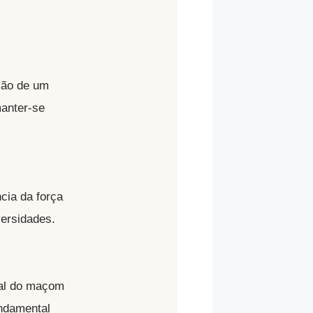
ução de um
manter-se
cia da força
ersidades.
ual do maçom
undamental