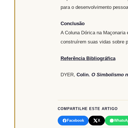
para o desenvolvimento pessoal
Conclusão
A Coluna Dórica na Maçonaria é
construírem suas vidas sobre pr
Referência Bibliográfica
DYER,
Colin.
O Simbolismo n
COMPARTILHE ESTE ARTIGO
Facebook
X
WhatsA