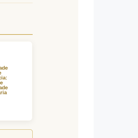
ade
e
ia:
de
ade
ria