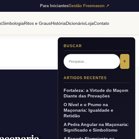
Para Iniciantes
Gestão Freemason ↗
es
Simbologia
Ritos e Graus
História
Dicionário
Loja
Contato
BUSCAR
⚲
ARTIGOS RECENTES
Fortaleza: a Virtude do Maçom
Diante das Provações
O Nível e o Prumo na
Maçonaria: Igualdade e
Retidão
A Pedra Angular na Maçonaria:
Significado e Simbolismo
açonaria
A Espada Flamejante na