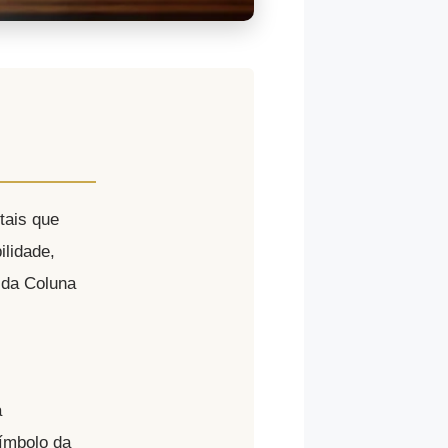
tais que
ilidade,
 da Coluna
a
símbolo da