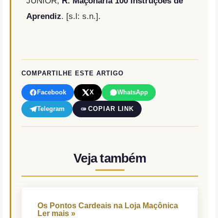
JUNIOR,
R. Maçonaria 100 Instruções de
Aprendiz
. [s.l: s.n.].
COMPARTILHE ESTE ARTIGO
Facebook
X
WhatsApp
Telegram
COPIAR LINK
Veja também
Os Pontos Cardeais na Loja Maçônica
Ler mais »