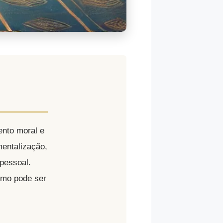
ento moral e
mentalização,
pessoal.
omo pode ser