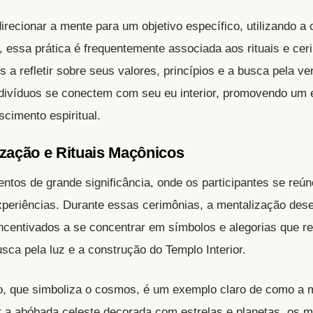
irecionar a mente para um objetivo específico, utilizando a
, essa prática é frequentemente associada aos rituais e cer
a refletir sobre seus valores, princípios e a busca pela ve
ndivíduos se conectem com seu eu interior, promovendo um 
cimento espiritual.
ização e Rituais Maçônicos
tos de grande significância, onde os participantes se reú
xperiências. Durante essas cerimônias, a mentalização de
ncentivados a se concentrar em símbolos e alegorias que r
sca pela luz e a construção do Templo Interior.
o, que simboliza o cosmos, é um exemplo claro de como a 
ar a abóbada celeste decorada com estrelas e planetas, os 