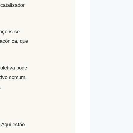
catalisador
maçons se
açônica, que
oletiva pode
tivo comum,
a
 Aqui estão