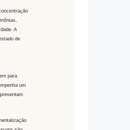
 concentração
imônias,
rdade. A
estado de
nem para
sempenha um
epresentam
mentalização
maçons são