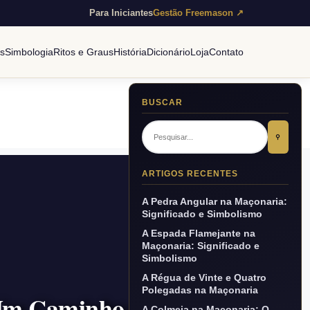
Para Iniciantes
Gestão Freemason ↗
es
Simbologia
Ritos e Graus
História
Dicionário
Loja
Contato
BUSCAR
⚲
ARTIGOS RECENTES
A Pedra Angular na Maçonaria:
Significado e Simbolismo
A Espada Flamejante na
Maçonaria: Significado e
Simbolismo
A Régua de Vinte e Quatro
Polegadas na Maçonaria
 Um Caminho para o
A Colmeia na Maçonaria: O