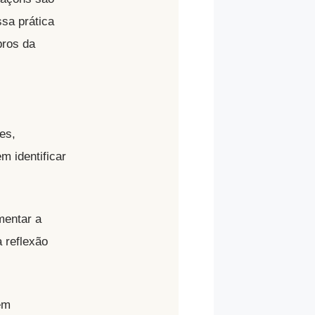
ssa prática
bros da
es,
m identificar
mentar a
 reflexão
em