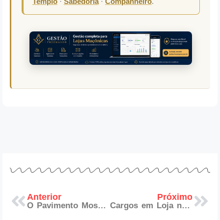
Templo
·
Sabedoria
·
Companheiro
.
Anterior
Próximo
O Pavimento Mosaico: Significado do Chão Xadrez na Maçonaria
Cargos em Loja no REAA: Funções, Jóias e Simbolismo Completo