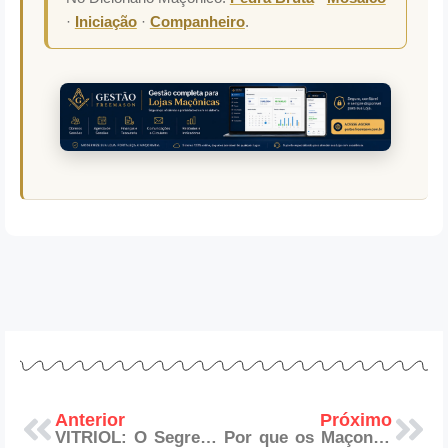
·
Iniciação
·
Companheiro
.
Anterior
Próximo
VITRIOL: O Segredo Alquímico da Iniciação Maçônica
Por que os Maçons começam a Trabalhar ao Meio-Dia?