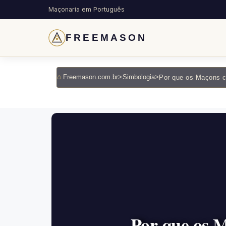
Maçonaria em Português
FREEMASON
Freemason.com.br
>
Simbologia
>
Por que os 