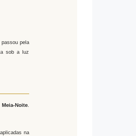
á passou pela
ta sob a luz
à
Meia-Noite
.
 aplicadas na