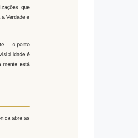
lizações que
 a Verdade e
te — o ponto
isibilidade é
a mente está
nica abre as