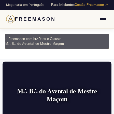
Maçonaria em Português
Para Iniciantes
Gestão Freemason ↗
FREEMASON
Freemason.com.br
>
Ritos e Graus
>
M∴ B∴ do Avental de Mestre Maçom
M∴ B∴ do Avental de Mestre
Maçom